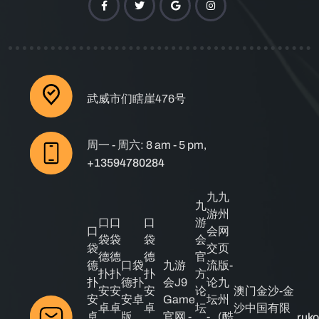
武威市们瞎崖476号
周一 - 周六: 8 am - 5 pm,
+13594780284
九
九
九
游
州
口
口
口
游
口
会
网
袋
袋
袋
会
袋
交
页
德
德
德
官
德
口袋
九游
流
版-
扑
扑
扑
方
扑
德扑
会J9
论
九
安
安
安
论
澳门金沙-金
安
安卓
Game
坛
州
卓
卓
卓
坛
沙中国有限
卓
版
官网 -
-
(酷
ruk